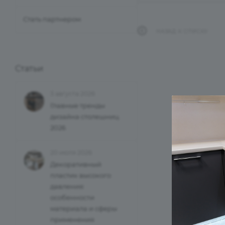
Стать партнером
НАЗАД К СПИСКУ
Статьи
3 августа 2026
Главные тренды
дизайна столешниц
2026
20 июля 2026
Декоративный
пластик высокого
давления:
особенности
материала и сферы
применения