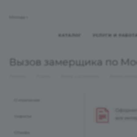
Москва
КАТАЛОГ
УСЛУГИ И РАБОТ
Вызов замерщика по Мос
—
—
—
Главная
Услуги
Замер и установка
Вызов замерщ
О компании
Оформите
Новости
все инт
Отзывы