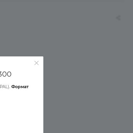
300
PAL).
Формат