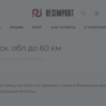
А
АКЦИИ
БЛОГ
КАК КУПИТЬ
О КОМПАН
к. обл до 60 км
ика по Моск. обл до 60 км
 заявку на сайте, мы свяжемся с вами в ближайшее вре
ересующие вопросы.