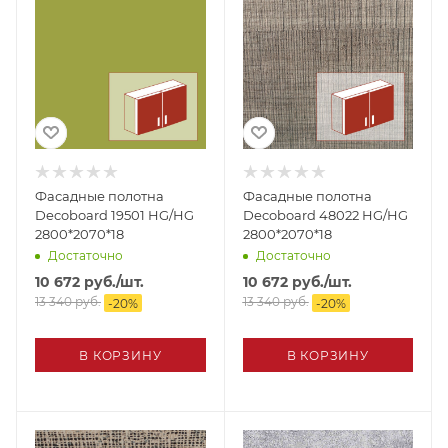
Фасадные полотна
Фасадные полотна
Decoboard 19501 HG/HG
Decoboard 48022 HG/HG
2800*2070*18
2800*2070*18
Достаточно
Достаточно
10 672
руб.
/шт.
10 672
руб.
/шт.
13 340
руб.
13 340
руб.
-
20
%
-
20
%
В КОРЗИНУ
В КОРЗИНУ