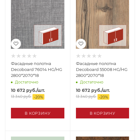
Фасадные полотна
Фасадные полотна
Decoboard 76014 HG/HG
Decoboard 55008 HG/HG
2800*2070*18
2800*2070*18
Достаточно
Достаточно
10 672
руб.
/шт.
10 672
руб.
/шт.
13 340
руб.
13 340
руб.
-
20
%
-
20
%
В КОРЗИНУ
В КОРЗИНУ