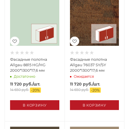
Фасадные полотна
Фасадные полотна
Allgau 8815 HG/HG
Allgau 76037 SY/SY
2000*1300*17,6 мм
2000*1300*17,6 мм
Достаточно
Ожидается
11 720
руб.
/шт.
11 720
руб.
/шт.
14 650
руб.
14 650
руб.
-
20
%
-
20
%
В КОРЗИНУ
В КОРЗИНУ