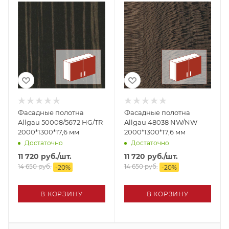
Фасадные полотна
Фасадные полотна
Allgau 50008/5672 HG/TR
Allgau 48038 NW/NW
2000*1300*17,6 мм
2000*1300*17,6 мм
Достаточно
Достаточно
11 720
руб.
/шт.
11 720
руб.
/шт.
14 650
руб.
14 650
руб.
-
20
%
-
20
%
В КОРЗИНУ
В КОРЗИНУ