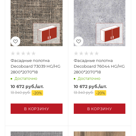
Фасадные полотна
Фасадные полотна
Decoboard 73039 HG/HG
Decoboard 76044 HG/HG
2800*2070*18
2800*2070*18
Достаточно
Достаточно
10 672
руб.
/шт.
10 672
руб.
/шт.
13 340
руб.
13 340
руб.
-
20
%
-
20
%
В КОРЗИНУ
В КОРЗИНУ