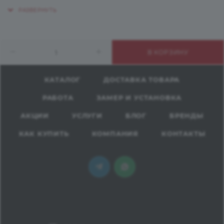
выйгрышно заменят кафельную плитку и другие
материалы, скроют неровности поверхности,
сохранят стены от загрязнений, влаги и
механических повреждений. Панели можно
В КОРЗИНУ
подобрать под цвет столешницы или
скомбинировать с другим цветовым решением,
получив при этом неповторимый интерьер.
КАТАЛОГ
ДОСТАВКА ТОВАРА
РАБОТА
ЗАМЕР И УСТАНОВКА
АКЦИИ
УСЛУГИ
БЛОГ
БРЕНДЫ
КАК КУПИТЬ
КОМПАНИЯ
КОНТАКТЫ