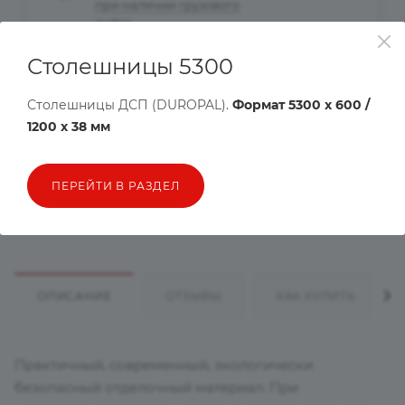
при наличии грузового
лифта
Столешницы 5300
Рассчитать доставку
Столешницы ДСП (DUROPAL).
Формат 5300 х 600 /
Хочу в подарок
1200 х 38 мм
Цена действительна только для интернет-магазина и может
ПЕРЕЙТИ В РАЗДЕЛ
отличаться от цен в розничных магазинах
ОПИСАНИЕ
ОТЗЫВЫ
КАК КУПИТЬ
Практичный, современный, экологически
безопасный отделочный материал. При