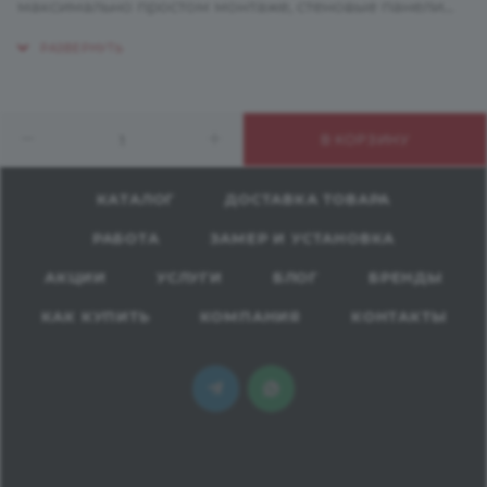
максимально простом монтаже, стеновые панели
выйгрышно заменят кафельную плитку и другие
материалы, скроют неровности поверхности,
сохранят стены от загрязнений, влаги и
механических повреждений. Панели можно
В КОРЗИНУ
подобрать под цвет столешницы или
скомбинировать с другим цветовым решением,
получив при этом неповторимый интерьер.
КАТАЛОГ
ДОСТАВКА ТОВАРА
РАБОТА
ЗАМЕР И УСТАНОВКА
АКЦИИ
УСЛУГИ
БЛОГ
БРЕНДЫ
КАК КУПИТЬ
КОМПАНИЯ
КОНТАКТЫ