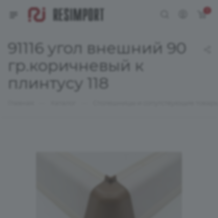
0
91116 угол внешний 90
гр.коричневый к
плинтусу 118
—
—
Главная
Каталог
Столешницы и сопутствующие товар