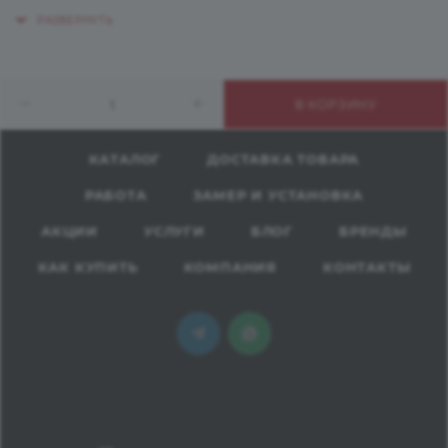
ассортименте заглушки, представлены в разных
цветовых решениях. Вы можете приобрести правые
и левые, внутренние соединительные 90° и внешние
соединительные 90°, в зависимости от угла и места
В КОРЗИНУ
использования.
КАТАЛОГ
ДОСТАВКА ТОВАРА
РАБОТА
ЗАМЕР И УСТАНОВКА
АКЦИИ
УСЛУГИ
БЛОГ
БРЕНДЫ
КАК КУПИТЬ
КОМПАНИЯ
КОНТАКТЫ