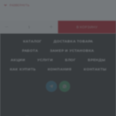
денежные средства.
Состоит пластик из специально подготовленных
слоев целлюлозы, которые пропитывают
искусственными смолами и многократно прессуют
В КОРЗИНУ
под высоким давлением, до получения прочного и
экологически безопасного материала.
КАТАЛОГ
ДОСТАВКА ТОВАРА
Применение:
РАБОТА
ЗАМЕР И УСТАНОВКА
Разнообразные виды мебели, потолки, лестницы,
двери, подоконники;
АКЦИИ
УСЛУГИ
БЛОГ
БРЕНДЫ
Декор квартир, домов, гостиниц, лабораторий,
КАК КУПИТЬ
КОМПАНИЯ
КОНТАКТЫ
детских учреждений, центров спорта и здоровья;
Производство торгового оборудования, лифтов;
Кораблестроение, автомобилестроение,
железнодорожный транспорт, автобусы и т.д;