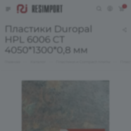
0
Пластики Duropal
HPL 6006 CT
4050*1300*0,8 мм
—
—
—
Главная
Каталог
Пластики и Compact плиты
Плас