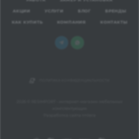
стен.
Коллекция представлена в различных тиснениях и
АКЦИИ
УСЛУГИ
БЛОГ
БРЕНДЫ
декорах.
КАК КУПИТЬ
КОМПАНИЯ
КОНТАКТЫ
Срок исполнения заказа-5 рабочих дней.
Возможно изготовление любых размеров.
Цена за 1 кв.м -8200 рублей.
ПОЛИТИКА КОНФИДЕНЦИАЛЬНОСТИ
2026 © RESIMPORT - интернет-магазин мебельных
комплектующих
Разработка сайта Imtera