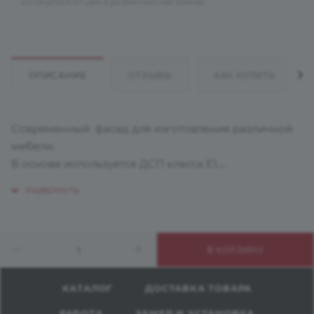
отличаться от цен в розничных магазинах
ОПИСАНИЕ
ОТЗЫВЫ
КАК КУПИТЬ
Современный фасад для изготовления различной
мебели.
В основе используется ДСП класса Е1.
Фасадное полотно произведено на заводе Duropal
в Германии
Поверхность ламинирована с двух сторон
пластиком высокого давления HPL толщиной 0,8
В КОРЗИНУ
мм
Рекомендуется для вертикального применения.
Подходит для оформления кухонной мебели,
КАТАЛОГ
ДОСТАВКА ТОВАРА
барных стоек, торговых стендов, шкафов, декора
РАБОТА
ЗАМЕР И УСТАНОВКА