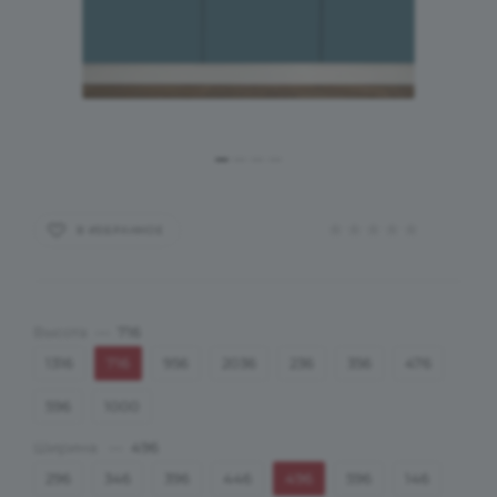
В ИЗБРАННОЕ
Высота
—
716
1316
716
956
2036
236
356
476
596
1000
Ширина
—
496
296
346
396
446
496
596
146