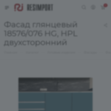
0
Фасад глянцевый
18576/076 HG, HPL
двухсторонний
—
—
—
—
Главная
Каталог
Готовые изделия
Фасады
Фа