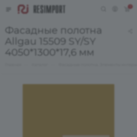
0
Фасадные полотна
Allgau 15509 SY/SY
4050*1300*17,6 мм
—
—
Главная
Каталог
Фасадные полотна, Элементы интерь