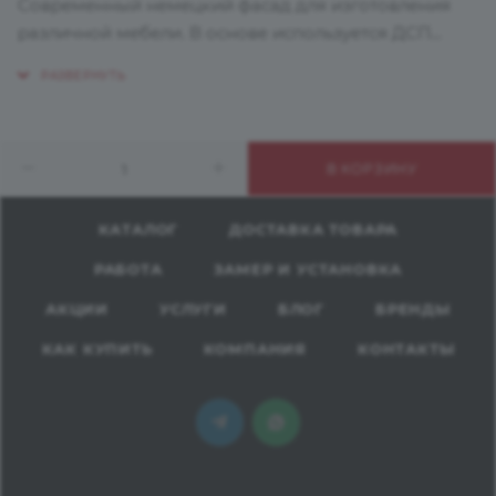
Современный немецкий фасад для изготовления
различной мебели. В основе используется ДСП
класса Е1, поверхность ламинирована с двух сторон
пластиком высокого давления HPL.
Рекомендуется для вертикального применения.
Подходит для оформления кухонной мебели,
В КОРЗИНУ
барных стоек, торговых стендов, шкафов, декора
стен.
КАТАЛОГ
ДОСТАВКА ТОВАРА
РАБОТА
ЗАМЕР И УСТАНОВКА
АКЦИИ
УСЛУГИ
БЛОГ
БРЕНДЫ
КАК КУПИТЬ
КОМПАНИЯ
КОНТАКТЫ