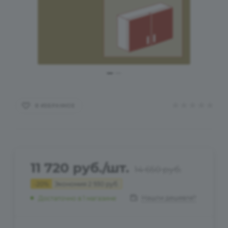
В ИЗБРАННОЕ
11 720
руб.
/шт.
14 650
руб.
-
20
%
Экономия
2 930
руб.
Нашли дешевле?
Достаточно
в 1 магазине