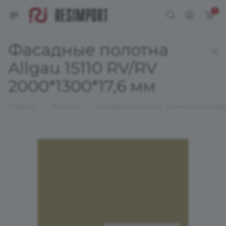
0
Фасадные полотна
Allgau 15110 RV/RV
2000*1300*17,6 мм
—
—
Главная
Каталог
Фасадные полотна, Элементы интерь