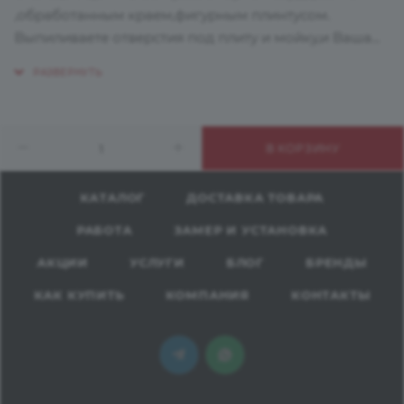
,обработанным краем,фигурным плинтусом.
Выпиливаете отверстия под плиту и мойку,и Ваша
столешница готова к использованию!
Вы можете это сделать сами,или заказть данную
услугу у нас!
Размер плинтуса,4050*45 мм.
В КОРЗИНУ
Также можете дополнительно заказать обработку
фигурным профилем.
КАТАЛОГ
ДОСТАВКА ТОВАРА
РАБОТА
ЗАМЕР И УСТАНОВКА
АКЦИИ
УСЛУГИ
БЛОГ
БРЕНДЫ
КАК КУПИТЬ
КОМПАНИЯ
КОНТАКТЫ