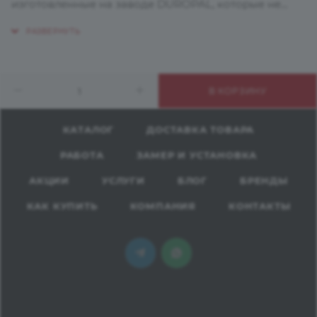
изготовленные на заводе DUROPAL, которые не
только выглядят элегантно и приятны на ощупь, но
и отвечают всем европейским нормам
экологической и гигиенической безвредности.
Высокий уровень прочности рабочих поверхностей
В КОРЗИНУ
DUROPAL дают возможность применять их на
кухнях, в ванных комнатах, в столовых, ресторанах, в
больницах и лабораториях, а также для рабочих
КАТАЛОГ
ДОСТАВКА ТОВАРА
мест на производстве и мастерских.
РАБОТА
ЗАМЕР И УСТАНОВКА
Столешницы DUROPAL обладают длительным
сроком эксплуатации, на всем протяжении
АКЦИИ
УСЛУГИ
БЛОГ
БРЕНДЫ
которого сохраняют первоначальный внешний вид.
КАК КУПИТЬ
КОМПАНИЯ
КОНТАКТЫ