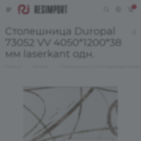
0
Столешница Duropal
73052 VV 4050*1200*38
мм laserkant одн.
—
—
Главная
Каталог
Столешницы и сопутствующие товар