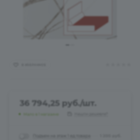
В ИЗБРАННОЕ
36 794,25
руб.
/шт.
Нашли дешевле?
Мало
в 1 магазине
Подъем на этаж 1 ед.товара
1 200
руб.