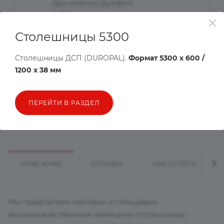
при наличии грузового
лифта
Столешницы 5300
Рассчитать доставку
Столешницы ДСП (DUROPAL).
Формат 5300 х 600 /
Хочу в подарок
1200 х 38 мм
Цена действительна только для интернет-магазина и может
ПЕРЕЙТИ В РАЗДЕЛ
отличаться от цен в розничных магазинах
ОПИСАНИЕ
ОТЗЫВЫ
КАК КУПИТЬ
Мы предлагаем матовые и глянцевые,
высококачественные немецкие столешницы,