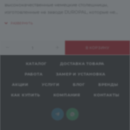
высококачественные немецкие столешницы,
изготовленные на заводе DUROPAL, которые не
только выглядят элегантно и приятны на ощупь, но
и отвечают всем европейским нормам
экологической и гигиенической безвредности.
Высокий уровень прочности рабочих поверхностей
В КОРЗИНУ
DUROPAL дают возможность применять их на
кухнях, в ванных комнатах, в столовых, ресторанах, в
больницах и лабораториях, а также для рабочих
КАТАЛОГ
ДОСТАВКА ТОВАРА
мест на производстве и мастерских.
РАБОТА
ЗАМЕР И УСТАНОВКА
Столешницы DUROPAL обладают длительным
сроком эксплуатации, на всем протяжении
АКЦИИ
УСЛУГИ
БЛОГ
БРЕНДЫ
которого сохраняют первоначальный внешний вид.
КАК КУПИТЬ
КОМПАНИЯ
КОНТАКТЫ