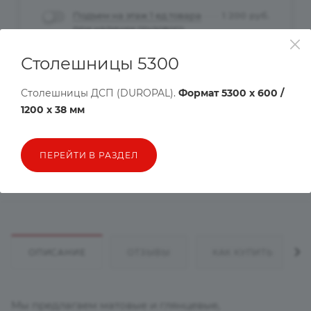
Подъем на этаж 1 ед.товара
1 200
руб.
при наличии грузового
лифта
Столешницы 5300
Столешницы ДСП (DUROPAL).
Формат 5300 х 600 /
Рассчитать доставку
1200 х 38 мм
Хочу в подарок
ПЕРЕЙТИ В РАЗДЕЛ
Цена действительна только для интернет-магазина и может
отличаться от цен в розничных магазинах
ОПИСАНИЕ
ОТЗЫВЫ
КАК КУПИТЬ
Мы предлагаем матовые и глянцевые,