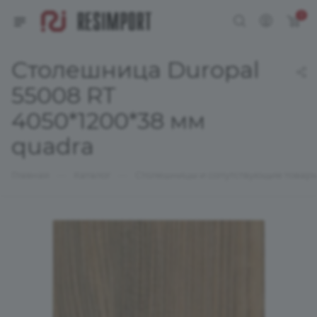
0
Столешница Duropal
55008 RT
4050*1200*38 мм
quadra
—
—
Главная
Каталог
Столешницы и сопутствующие товар