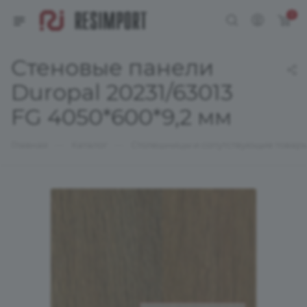
0
Стеновые панели
Duropal 20231/63013
FG 4050*600*9,2 мм
—
—
Главная
Каталог
Столешницы и сопутствующие товар