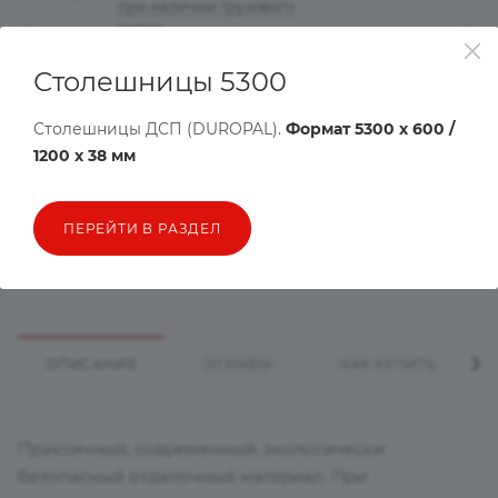
при наличии грузового
лифта
Столешницы 5300
Рассчитать доставку
Столешницы ДСП (DUROPAL).
Формат 5300 х 600 /
Хочу в подарок
1200 х 38 мм
Цена действительна только для интернет-магазина и может
ПЕРЕЙТИ В РАЗДЕЛ
отличаться от цен в розничных магазинах
ОПИСАНИЕ
ОТЗЫВЫ
КАК КУПИТЬ
Практичный, современный, экологически
безопасный отделочный материал. При