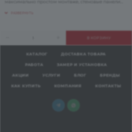
максимально простом монтаже, стеновые панели
выйгрышно заменят кафельную плитку и другие
материалы, скроют неровности поверхности,
сохранят стены от загрязнений, влаги и
механических повреждений. Панели можно
В КОРЗИНУ
подобрать под цвет столешницы или
скомбинировать с другим цветовым решением,
получив при этом неповторимый интерьер.
КАТАЛОГ
ДОСТАВКА ТОВАРА
РАБОТА
ЗАМЕР И УСТАНОВКА
АКЦИИ
УСЛУГИ
БЛОГ
БРЕНДЫ
КАК КУПИТЬ
КОМПАНИЯ
КОНТАКТЫ