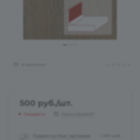
В ИЗБРАННОЕ
500
руб.
/шт.
Нашли дешевле?
Ожидается
Подъем на этаж 1 ед.товара
1 200
руб.