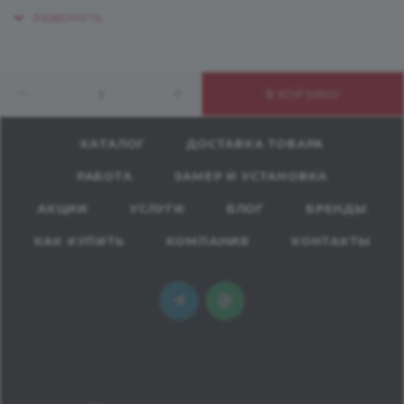
денежные средства.
Состоит пластик из специально подготовленных
слоев целлюлозы, которые пропитывают
искусственными смолами и многократно прессуют
В КОРЗИНУ
под высоким давлением, до получения прочного и
экологически безопасного материала.
КАТАЛОГ
ДОСТАВКА ТОВАРА
Применение:
РАБОТА
ЗАМЕР И УСТАНОВКА
Разнообразные виды мебели, потолки, лестницы,
двери, подоконники;
АКЦИИ
УСЛУГИ
БЛОГ
БРЕНДЫ
Декор квартир, домов, гостиниц, лабораторий,
КАК КУПИТЬ
КОМПАНИЯ
КОНТАКТЫ
детских учреждений, центров спорта и здоровья;
Производство торгового оборудования, лифтов;
Кораблестроение, автомобилестроение,
железнодорожный транспорт, автобусы и т.д;