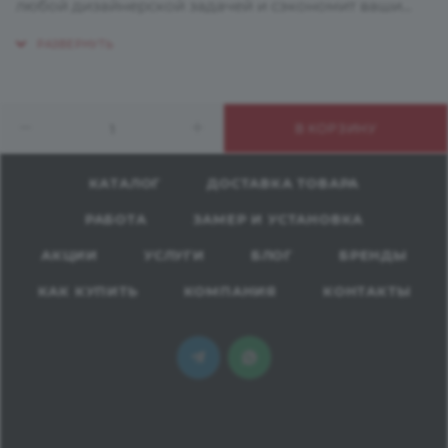
любой дизайнерской задачей и сэкономит ваши
денежные средства.
Состоит пластик из специально подготовленных
слоев целлюлозы, которые пропитывают
искусственными смолами и многократно прессуют
В КОРЗИНУ
под высоким давлением, до получения прочного и
экологически безопасного материала.
КАТАЛОГ
ДОСТАВКА ТОВАРА
Применение:
РАБОТА
ЗАМЕР И УСТАНОВКА
Разнообразные виды мебели, потолки, лестницы,
двери, подоконники;
АКЦИИ
УСЛУГИ
БЛОГ
БРЕНДЫ
Декор квартир, домов, гостиниц, лабораторий,
КАК КУПИТЬ
КОМПАНИЯ
КОНТАКТЫ
детских учреждений, центров спорта и здоровья;
Производство торгового оборудования, лифтов;
Кораблестроение, автомобилестроение,
железнодорожный транспорт, автобусы и т.д;