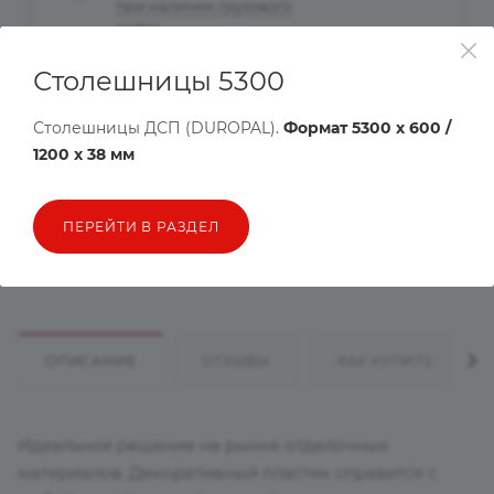
при наличии грузового
лифта
Столешницы 5300
Рассчитать доставку
Столешницы ДСП (DUROPAL).
Формат 5300 х 600 /
Хочу в подарок
1200 х 38 мм
Цена действительна только для интернет-магазина и может
ПЕРЕЙТИ В РАЗДЕЛ
отличаться от цен в розничных магазинах
ОПИСАНИЕ
ОТЗЫВЫ
КАК КУПИТЬ
Идеальное решение на рынке отделочных
материалов. Декоративный пластик справится с