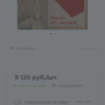
В ИЗБРАННОЕ
9 120
руб.
/шт.
Нашли дешевле?
Много
в 1 магазине
Подъем на этаж 1 ед.товара
1 200
руб.