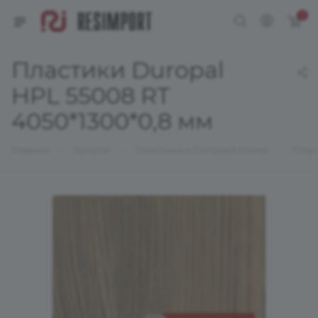
0
Пластики Duropal
HPL 55008 RT
4050*1300*0,8 мм
—
—
—
Главная
Каталог
Пластики и Compact плиты
Плас