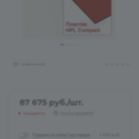
В ИЗБРАННОЕ
87 675
руб.
/шт.
Нашли дешевле?
Ожидается
Подъем на этаж 1 ед.товара
1 200
руб.