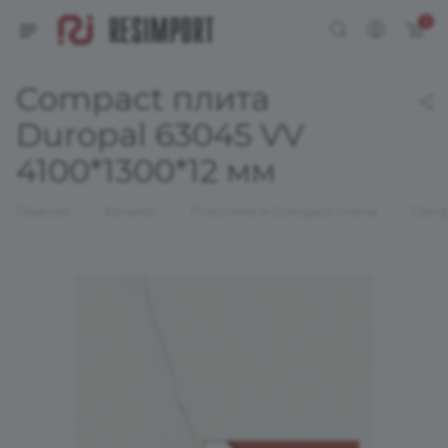
0
Compact плита
Duropal 63045 VV
4100*1300*12 мм
—
—
—
Главная
Каталог
Пластики и Compact плиты
Comp