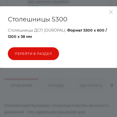
при наличии грузового
лифта
Столешницы 5300
Рассчитать доставку
Столешницы ДСП (DUROPAL).
Формат 5300 х 600 /
Хочу в подарок
1200 х 38 мм
Цена действительна только для интернет-магазина и может
ПЕРЕЙТИ В РАЗДЕЛ
отличаться от цен в розничных магазинах
ОПИСАНИЕ
ОТЗЫВЫ
КАК КУПИТЬ
Компактный бумажно-слоистый пластик высокого
давления - это идеальное решение для