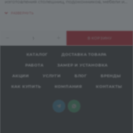
изготовления столешниц, подоконников, мебели и
других изделий, где требуется повышенная
износостойкость.
Декоративная поверхность и основа (ядро)
материала состоят из бумажных слоев, пропитанных
В КОРЗИНУ
термоактивной смолой. Они полностью
отвердевают в процессе производства под
воздействием высокой температуры и давления.
КАТАЛОГ
ДОСТАВКА ТОВАРА
Образуется прочный и стабильный материал,
РАБОТА
ЗАМЕР И УСТАНОВКА
допустимый для контакта с пищевыми продуктами.
АКЦИИ
УСЛУГИ
БЛОГ
БРЕНДЫ
КАК КУПИТЬ
КОМПАНИЯ
КОНТАКТЫ