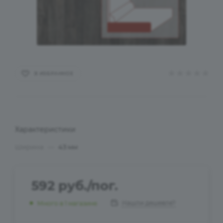
В ИЗБРАННОЕ
Характеристики
Ширина
—
43 мм
592
руб.
/пог.
Нашли дешевле?
Много
в 1 магазине