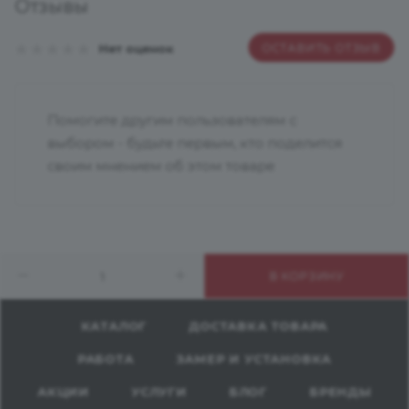
Отзывы
ОСТАВИТЬ ОТЗЫВ
Нет оценок
Помогите другим пользователям с
выбором - будьте первым, кто поделится
своим мнением об этом товаре
В КОРЗИНУ
КАТАЛОГ
ДОСТАВКА ТОВАРА
РАБОТА
ЗАМЕР И УСТАНОВКА
АКЦИИ
УСЛУГИ
БЛОГ
БРЕНДЫ