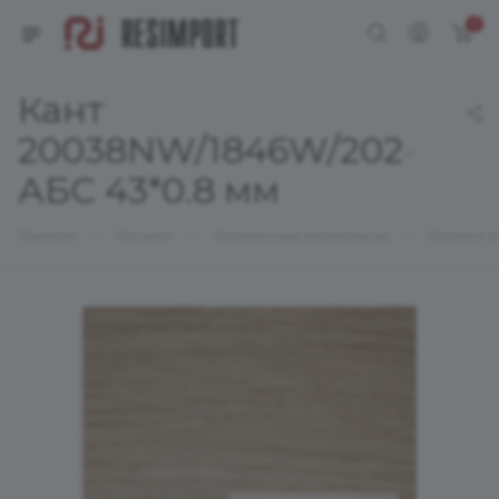
0
Кант
20038NW/1846W/20256
АБС 43*0.8 мм
—
—
—
Главная
Каталог
Кромочные материалы
Кромки р