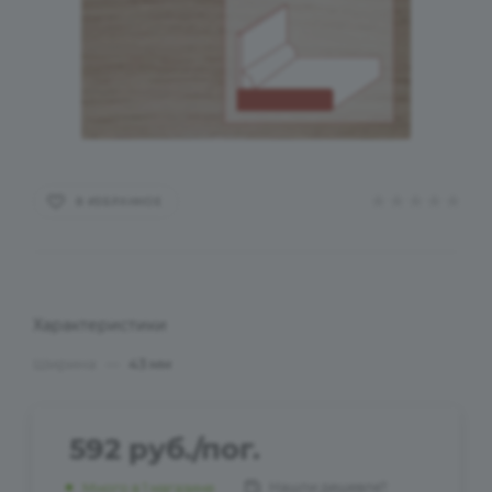
В ИЗБРАННОЕ
Характеристики
Ширина
—
43 мм
592
руб.
/пог.
Нашли дешевле?
Много
в 1 магазине