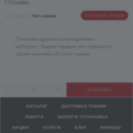
Отзывы
ОСТАВИТЬ ОТЗЫВ
Нет оценок
Помогите другим пользователям с
выбором - будьте первым, кто поделится
своим мнением об этом товаре
В КОРЗИНУ
КАТАЛОГ
ДОСТАВКА ТОВАРА
РАБОТА
ЗАМЕР И УСТАНОВКА
АКЦИИ
УСЛУГИ
БЛОГ
БРЕНДЫ