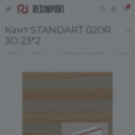
0
Кант STANDART 020R
3D 23*2
—
—
—
Главная
Каталог
Кромочные материалы
Кромки р