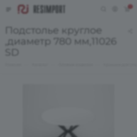
0
Подстолье круглое
,диаметр 780 мм,11026
SD
—
—
—
Главная
Каталог
Готовые изделия
Крышки для сто