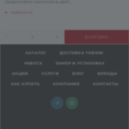
Закромлено кромкой в цвет.
Использование: для внутренних помещений.
Назначение: обеденные группы
В КОРЗИНУ
барные элементы
КАТАЛОГ
ДОСТАВКА ТОВАРА
РАБОТА
ЗАМЕР И УСТАНОВКА
АКЦИИ
УСЛУГИ
БЛОГ
БРЕНДЫ
КАК КУПИТЬ
КОМПАНИЯ
КОНТАКТЫ