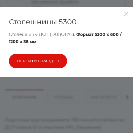
при наличии грузового
лифта
Столешницы 5300
Рассчитать доставку
Столешницы ДСП (DUROPAL).
Формат 5300 х 600 /
Хочу в подарок
1200 х 38 мм
Цена действительна только для интернет-магазина и может
ПЕРЕЙТИ В РАЗДЕЛ
отличаться от цен в розничных магазинах
ОПИСАНИЕ
ОТЗЫВЫ
КАК КУПИТЬ
Подстолье круглое,диаметр 780 мм,изготовленo из
ДСП класса Е1 и пластика HPL (Германия)