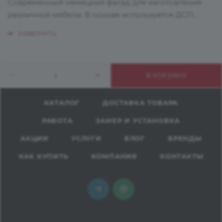
Современный немецкий фасад для изготовления
различной мебели. В основе используется ДСП
класса Е1, поверхность ламинирована с двух сторон
пластиком высокого давления HPL.
Рекомендуется для вертикального применения.
Подходит для оформления кухонной мебели,
В КОРЗИНУ
барных стоек, торговых стендов, шкафов, декора
стен.
КАТАЛОГ
ДОСТАВКА ТОВАРА
РАБОТА
ЗАМЕР И УСТАНОВКА
АКЦИИ
УСЛУГИ
БЛОГ
БРЕНДЫ
КАК КУПИТЬ
КОМПАНИЯ
КОНТАКТЫ