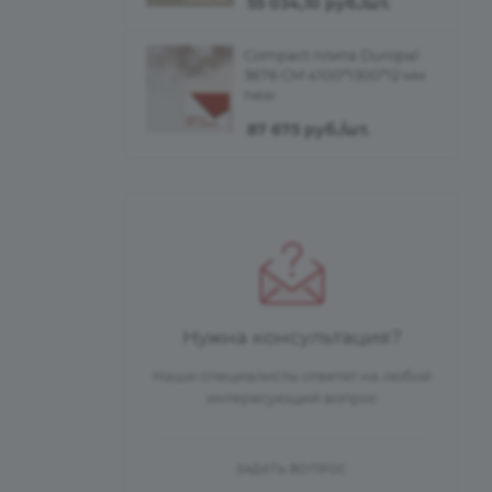
55 034,10
руб.
/шт.
Compact плита Duropal
3676 CM 4100*1300*12 мм
new
87 675
руб.
/шт.
Нужна консультация?
Наши специалисты ответят на любой
интересующий вопрос
ЗАДАТЬ ВОПРОС