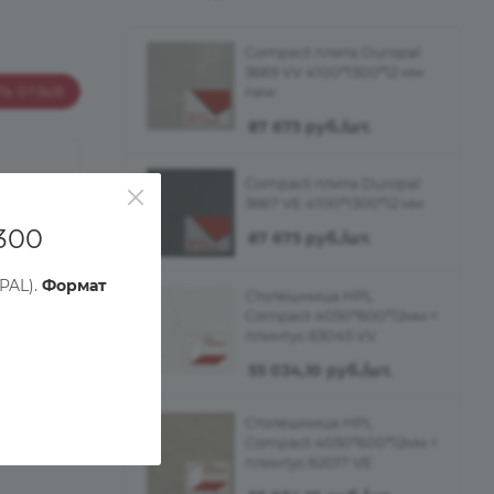
Compact плита Duropal
3669 VV 4100*1300*12 мм
new
ТЬ ОТЗЫВ
87 675
руб.
/шт.
аре
Compact плита Duropal
3667 VE 4100*1300*12 мм
300
87 675
руб.
/шт.
PAL).
Формат
Столешница HPL
Compact 4050*600*12мм +
плинтус 63045 VV
55 034,10
руб.
/шт.
Столешница HPL
Compact 4050*600*12мм +
плинтус 62017 VE