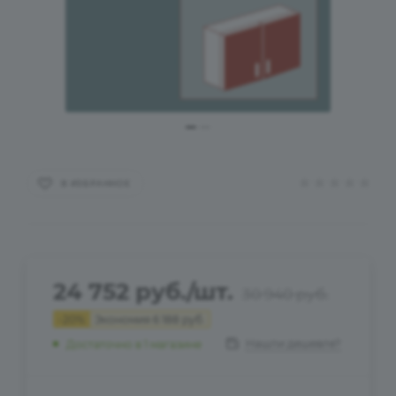
В ИЗБРАННОЕ
24 752
руб.
/шт.
30 940
руб.
-
20
%
Экономия
6 188
руб.
Нашли дешевле?
Достаточно
в 1 магазине