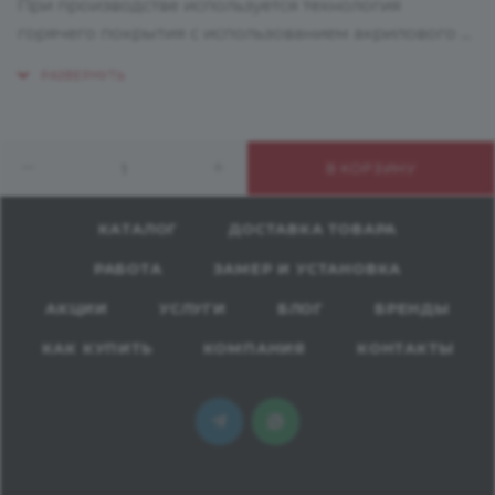
При производстве используется технология
горячего покрытия с использованием акрилового и
полиуретанового лаков, затвердевающих с
помощью ультрафиолетовых лучей. Очень
элегантная глянцевая поверхность XG, которая
создает эффект зеркала. Это идеальное решение,
В КОРЗИНУ
которое никогда не выйдет из моды. Благодаря
своим свойствам, фасады устойчивы к
повреждениям, поверхность сохраняет свою
КАТАЛОГ
ДОСТАВКА ТОВАРА
привлекательность очень долгое время. Финальный
РАБОТА
ЗАМЕР И УСТАНОВКА
слой - устойчив к УФ лучам и погодным условиям.
АКЦИИ
УСЛУГИ
БЛОГ
БРЕНДЫ
КАК КУПИТЬ
КОМПАНИЯ
КОНТАКТЫ